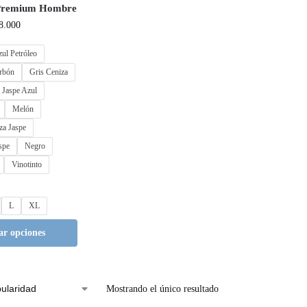
 Premium Hombre
8.000
ul Petróleo
rbón
Gris Ceniza
 Jaspe Azul
Melón
za Jaspe
spe
Negro
Vinotinto
L
XL
ar opciones
Mostrando el único resultado