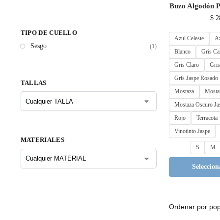
Buzo Algodón
$
2
TIPO DE CUELLO
Azul Celeste
Az
Sesgo
(1)
Blanco
Gris Ca
Gris Claro
Gris
Gris Jaspe Rosado
TALLAS
Mostaza
Mosta
Mostaza Oscuro Ja
Rojo
Terracota
Vinotinto Jaspe
MATERIALES
S
M
Seleccion