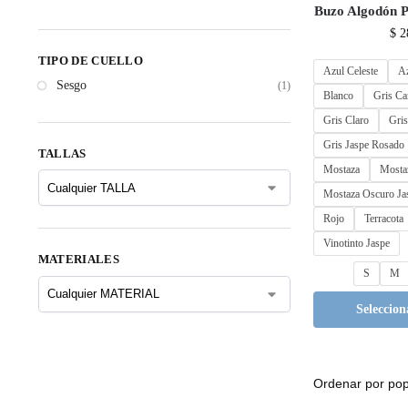
Buzo Algodón
$
2
TIPO DE CUELLO
Azul Celeste
Az
Sesgo
(1)
Blanco
Gris Ca
Gris Claro
Gris
Gris Jaspe Rosado
TALLAS
Mostaza
Mosta
Mostaza Oscuro Ja
Rojo
Terracota
Vinotinto Jaspe
MATERIALES
S
M
Seleccion