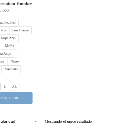
 Premium Hombre
8.000
ul Petróleo
rbón
Gris Ceniza
 Jaspe Azul
Melón
za Jaspe
spe
Negro
Vinotinto
L
XL
ar opciones
Mostrando el único resultado