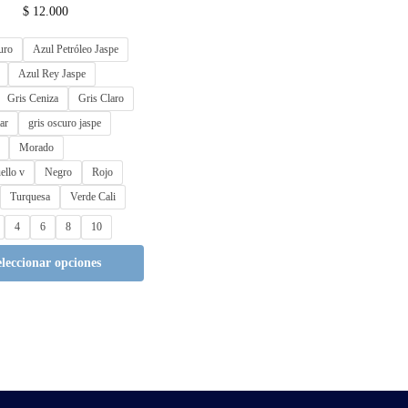
$
12.000
uro
Azul Petróleo Jaspe
Azul Rey Jaspe
Gris Ceniza
Gris Claro
ar
gris oscuro jaspe
Morado
ello v
Negro
Rojo
Turquesa
Verde Cali
4
6
8
10
eleccionar opciones