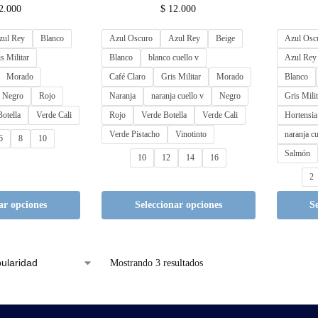
2.000
$
12.000
zul Rey
Blanco
Azul Oscuro
Azul Rey
Beige
Azul Osc
s Militar
Blanco
blanco cuello v
Azul Rey
Morado
Café Claro
Gris Militar
Morado
Blanco
Negro
Rojo
Naranja
naranja cuello v
Negro
Gris Milit
otella
Verde Cali
Rojo
Verde Botella
Verde Cali
Hortensia
Verde Pistacho
Vinotinto
naranja cu
6
8
10
Salmón
10
12
14
16
2
ar opciones
Seleccionar opciones
S
Mostrando 3 resultados