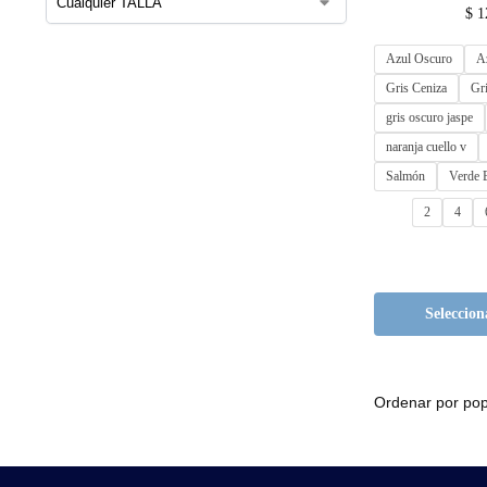
$
1
Azul Oscuro
A
Gris Ceniza
Gri
gris oscuro jaspe
naranja cuello v
Salmón
Verde B
2
4
Seleccion