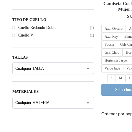
Camiseta Cuel
Mujer
$
8
TIPO DE CUELLO
Cuello Redondo Doble
(1)
Azul Oscuro
A
Cuello V
(1)
Azul Rey
Blan
Fucsia
Gris Ca
Gris Claro
Hort
TALLAS
Hortensia Jaspe
Verde Jade
Vin
S
M
L
Seleccion
MATERIALES