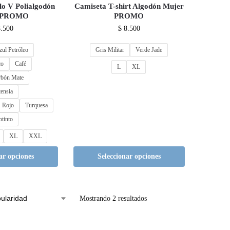
lo V Polialgodón
Camiseta T-shirt Algodón Mujer
 PROMO
PROMO
.500
$
8.500
zul Petróleo
Gris Militar
Verde Jade
co
Café
L
XL
rbón Mate
ensia
Rojo
Turquesa
otinto
XL
XXL
ar opciones
Seleccionar opciones
Mostrando 2 resultados