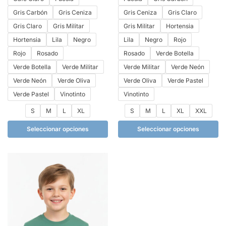
Gris Carbón
Gris Ceniza
Gris Ceniza
Gris Claro
Gris Claro
Gris Militar
Gris Militar
Hortensia
Hortensia
Lila
Negro
Lila
Negro
Rojo
Rojo
Rosado
Rosado
Verde Botella
Verde Botella
Verde Militar
Verde Militar
Verde Neón
Verde Neón
Verde Oliva
Verde Oliva
Verde Pastel
Verde Pastel
Vinotinto
Vinotinto
S
M
L
XL
S
M
L
XL
XXL
Seleccionar opciones
Seleccionar opciones