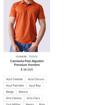
HOMBRE
,
TODOS
Camiseta Polo Algodón
Premium Hombre
$
34.000
Azul Celeste
Azul Oscuro
Azul Petróleo
Azul Rey
Beige
Blanco
Gris Ceniza
Gris Claro
Gris Militar
Negro
Rojo