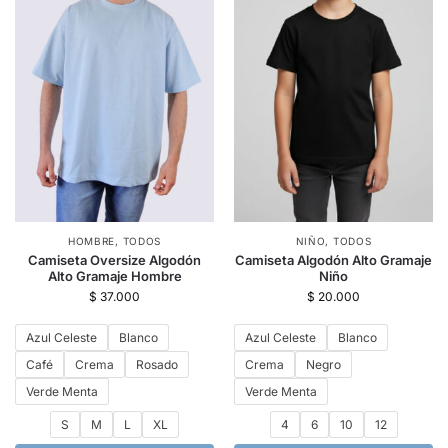
HOMBRE
,
TODOS
NIÑO
,
TODOS
Camiseta Oversize Algodón
Camiseta Algodón Alto Gramaje
Alto Gramaje Hombre
Niño
$
37.000
$
20.000
Azul Celeste
Blanco
Azul Celeste
Blanco
Café
Crema
Rosado
Crema
Negro
Verde Menta
Verde Menta
S
M
L
XL
4
6
10
12