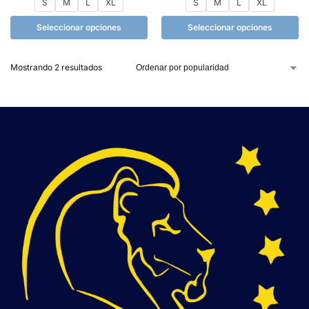
S
M
L
XL
S
M
L
XL
Seleccionar opciones
Seleccionar opciones
Mostrando 2 resultados