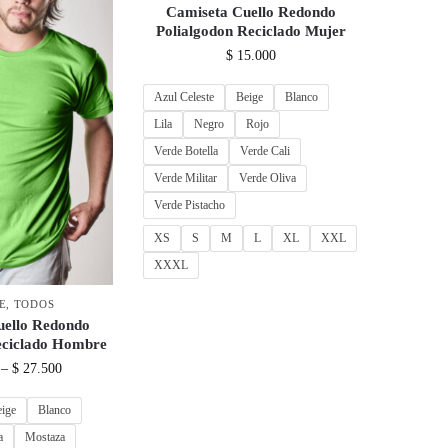
Camiseta Cuello Redondo
Polialgodon Reciclado Mujer
$
15.000
Azul Celeste
Beige
Blanco
Lila
Negro
Rojo
Verde Botella
Verde Cali
Verde Militar
Verde Oliva
Verde Pistacho
XS
S
M
L
XL
XXL
XXXL
E
,
TODOS
uello Redondo
eciclado Hombre
–
$
27.500
eige
Blanco
a
Mostaza