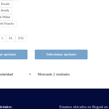
Rosado
 Botella
e Militar
rde Pistacho
L
XL
XXL
ar opciones
Seleccionar opciones
Mostrando 2 resultados
trónico
:
Estamos ubicados en Bogotá en 