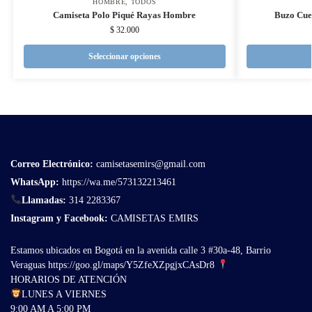
HOMBRE
,
TODOS
Camiseta Polo Piqué Rayas Hombre
Buzo Cue
$
32.000
Seleccionar opciones
Correo Electrónico
:
camisetasemirs@gmail.com
WhatsApp:
https://wa.me/573132213461
Llamadas:
314 2283367
Instagram y Facebook:
CAMISETAS EMIRS
Estamos ubicados en Bogotá en la avenida calle 3 #30a-48, Barrio
Veraguas
https://goo.gl/maps/Y5ZfeXZpgjxCAsDr8
HORARIOS DE ATENCIÓN
LUNES A VIERNES
9:00 AM A 5:00 PM