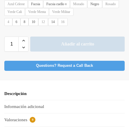
Azul Celeste
Fucsia
Fucsia cuello v
Morado
Negro
Rosado
Verde Cali
Verde Menta
Verde Militar
4
6
8
10
12
14
16
Añadir al carrito
Questions? Request a Call Back
Descripción
Información adicional
Valoraciones
0