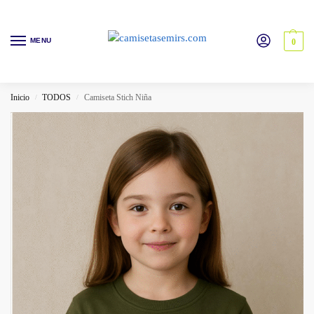
MENU
0
Inicio
TODOS
Camiseta Stich Niña
/
/