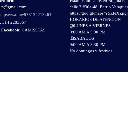
trónico
:
Estamos ubicados en Bogotá en 
irs@gmail.com
calle 3 #30a-48, Barrio Veragua
https://goo.gl/maps/Y5ZfeXZp
https://wa.me/573132213461
HORARIOS DE ATENCIÓN
:
314 2283367
🦁LUNES A VIERNES
y Facebook:
CAMISETAS
9:00 AM A 5:00 PM
🦁SABADOS
9:00 AM A 3:30 PM
No domingos y festivos