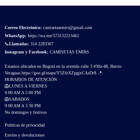
Correo Electrónico
:
camisetasemirs@gmail.com
WhatsApp:
https://wa.me/573132213461
📞
Llamadas:
314 2283367
Instagram y Facebook:
CAMISETAS EMIRS
Estamos ubicados en Bogotá en la avenida calle 3 #30a-48, Barrio
Veraguas
https://goo.gl/maps/Y5ZfeXZpgjxCAsDr8
📍
HORARIOS DE ATENCIÓN
🦁LUNES A VIERNES
9:00 AM A 5:00 PM
🦁SABADOS
9:00 AM A 3:30 PM
No domingos y festivos
Políticas de privacidad
Envíos y devoluciones