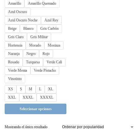
Amarillo
Amarillo Quemado
Azul Oscuro
Azul Oscuro Noche
Azul Rey
Beige
Blanco
Gris Carbón
Gris Claro
Gris Militar
Hortensia
Morado
Mostaza
Naranja
Negro
Rojo
Rosado
Turquesa
Verde Cali
Verde Menta
Verde Pistacho
Vinotinto
XS
S
M
L
XL
XXL
XXXL
XXXXL
Seleccionar opciones
Mostrando el único resultado