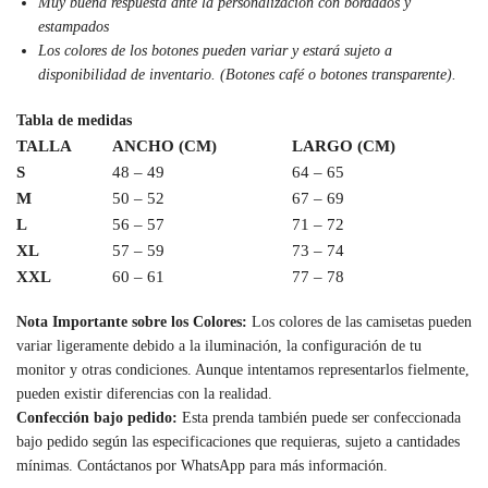
Muy buena respuesta ante la personalización con bordados y
estampados
Los colores de los botones pueden variar y estará sujeto a
disponibilidad de inventario. (Botones café o botones transparente).
Tabla de medidas
TALLA
ANCHO (CM)
LARGO (CM)
S
48 – 49
64 – 65
M
50 – 52
67 – 69
L
56 – 57
71 – 72
XL
57 – 59
73 – 74
XXL
60 – 61
77 – 78
Nota Importante sobre los Colores:
Los colores de las camisetas pueden
variar ligeramente debido a la iluminación, la configuración de tu
monitor y otras condiciones. Aunque intentamos representarlos fielmente,
pueden existir diferencias con la realidad.
Confección bajo pedido:
Esta prenda también puede ser confeccionada
bajo pedido según las especificaciones que requieras, sujeto a cantidades
mínimas. Contáctanos por WhatsApp para más información.