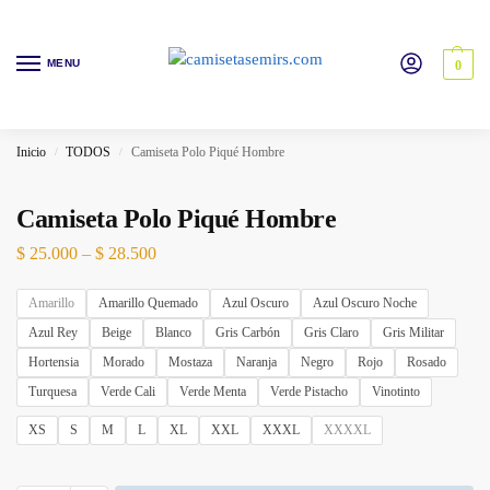
MENU
0
Inicio
TODOS
Camiseta Polo Piqué Hombre
/
/
Camiseta Polo Piqué Hombre
$
25.000
–
$
28.500
Amarillo
Amarillo Quemado
Azul Oscuro
Azul Oscuro Noche
Azul Rey
Beige
Blanco
Gris Carbón
Gris Claro
Gris Militar
Hortensia
Morado
Mostaza
Naranja
Negro
Rojo
Rosado
Turquesa
Verde Cali
Verde Menta
Verde Pistacho
Vinotinto
XS
S
M
L
XL
XXL
XXXL
XXXXL