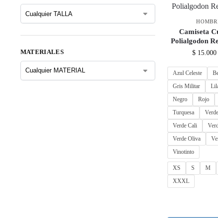
HOMBR
Camiseta C
Polialgodon R
MATERIALES
$
15.000
Azul Celeste
B
Gris Militar
Lil
Negro
Rojo
Turquesa
Verde
Verde Cali
Verd
Verde Oliva
Ve
Vinotinto
XS
S
M
XXXL