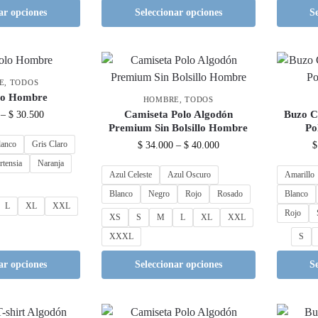
ar opciones
Seleccionar opciones
S
E
,
TODOS
lo Hombre
HOMBRE
,
TODOS
Camiseta Polo Algodón
Buzo C
–
$
30.500
Premium Sin Bolsillo Hombre
Po
lanco
Gris Claro
$
34.000
–
$
40.000
$
rtensia
Naranja
Azul Celeste
Azul Oscuro
Amarillo
Blanco
Negro
Rojo
Rosado
Blanco
L
XL
XXL
Rojo
XS
S
M
L
XL
XXL
XXXL
S
ar opciones
Seleccionar opciones
S