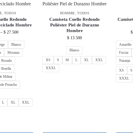
E
,
TODOS
HOMBRE
,
TODOS
uello Redondo
Camiseta Cuello Redondo
Camiset
eciclado Hombre
Poliéster Piel de Durazno
Hombre
–
$
27.500
$
$
13.500
eige
Blanco
Amarillo
Blanco
a
Mostaza
Fucsia
XS
S
M
L
XL
XXL
Rosado
Naranja
XXXL
 Botella
XS
S
e Militar
XXXL
rde Pistacho
L
XL
XXL