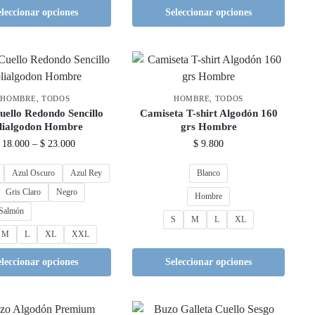
eleccionar opciones
Seleccionar opciones
HOMBRE
,
TODOS
HOMBRE
,
TODOS
uello Redondo Sencillo
Camiseta T-shirt Algodón 160
lialgodon Hombre
grs Hombre
18.000
–
$
23.000
$
9.800
Azul Oscuro
Azul Rey
Blanco
Gris Claro
Negro
Hombre
Salmón
S
M
L
XL
M
L
XL
XXL
eleccionar opciones
Seleccionar opciones