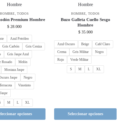
HOMBRE
,
TODOS
HOMBRE
,
TODOS
godón Premium Hombre
Buzo Galleta Cuello Sesgo
Hombre
$
28.000
$
35.000
ste
Azul Petróleo
Azul Oscuro
Beige
Café Claro
Gris Carbón
Gris Ceniza
Crema
Gris Militar
Negro
o
Gris Jaspe Azul
Rojo
Verde Militar
e Rosado
Melón
S
M
L
XL
Mostaza Jaspe
Oscuro Jaspe
Negro
Terracota
Vinotinto
 Jaspe
S
M
L
XL
eleccionar opciones
Seleccionar opciones