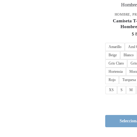
HOMBRE
,
P
Camiseta T-
Hombr
$
8
Amarillo
Azul 
Beige
Blanco
Gris Claro
Gris
Hortensia
Mor
Rojo
Turquesa
XS
S
M
Seleccion