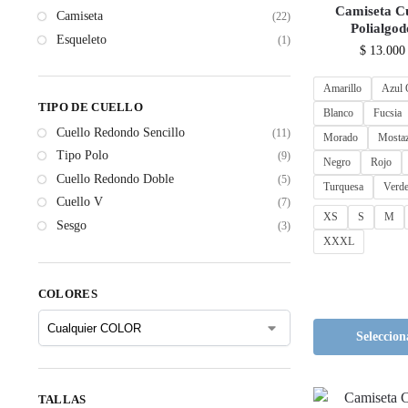
Camiseta C
Camiseta
(22)
Polialgo
Esqueleto
(1)
$
13.000
Amarillo
Azul 
TIPO DE CUELLO
Blanco
Fucsia
Cuello Redondo Sencillo
(11)
Morado
Mosta
Tipo Polo
(9)
Negro
Rojo
Cuello Redondo Doble
(5)
Turquesa
Verde
Cuello V
(7)
XS
S
M
Sesgo
(3)
XXXL
COLORES
Seleccion
TALLAS