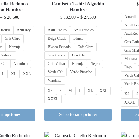
uello Redondo
Camiseta T-shirt Algodón
$
don Hombre
Hombre
Amarillo
–
$
26.500
$
13.500
–
$
27.500
Azul Osc
Oscuro
Azul Rey
Azul Oscuro
Azul Petróleo
Azul Rey
Gris Claro
Beige Crudo
Blanco
Gris Car
za
Naranja
Blanco Peinado
Café Claro
Gris Milit
Salmón
Gris Ceniza
Gris Claro
Mostaza
 Cali
Vinotinto
Gris Militar
Naranja
Negro
Rojo
Verde Cali
Verde Pistacho
L
XL
XXL
Verde Cal
Vinotinto
Verde Pis
XS
S
M
L
XL
XXL
XS
S
XXXL
XXXL
ar opciones
Seleccionar opciones
S