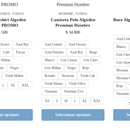
ROMOS
,
TODOS
HOMBRE
,
TODOS
shirt Algodón
Camiseta Polo Algodón
Buzo Al
e PROMO
Premium Hombre
.500
$
34.000
Azul Cele
Oscuro
Azul Rey
Azul Celeste
Azul Oscuro
Blanco
Café
Fucsia
Azul Petróleo
Azul Rey
Beige
Gris Clar
 Militar
Blanco
Gris Ceniza
Gris Claro
Gris Jasp
ado
Negro
Gris Militar
Negro
Rojo
Mostaza
Verde Militar
Rosado
Terracota
Verde Cali
Mostaza 
Verde Menta
Verde Oliva
L
XL
XXL
Rojo
Vinotinto
Vinotinto Uva
Vinotinto
XS
S
M
L
XL
XXL
ar opciones
Seleccionar opciones
S