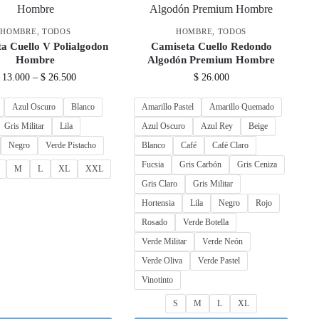
HOMBRE
,
TODOS
HOMBRE
,
TODOS
a Cuello V Polialgodon
Camiseta Cuello Redondo
Hombre
Algodón Premium Hombre
13.000
–
$
26.500
$
26.000
Azul Oscuro
Blanco
Amarillo Pastel
Amarillo Quemado
Gris Militar
Lila
Azul Oscuro
Azul Rey
Beige
Negro
Verde Pistacho
Blanco
Café
Café Claro
Fucsia
Gris Carbón
Gris Ceniza
M
L
XL
XXL
Gris Claro
Gris Militar
Hortensia
Lila
Negro
Rojo
Rosado
Verde Botella
Verde Militar
Verde Neón
Verde Oliva
Verde Pastel
Vinotinto
S
M
L
XL