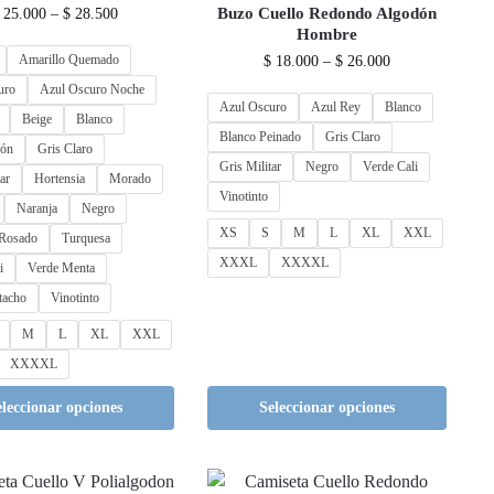
Buzo Cuello Redondo Algodón
25.000
–
$
28.500
Hombre
Amarillo Quemado
$
18.000
–
$
26.000
uro
Azul Oscuro Noche
Azul Oscuro
Azul Rey
Blanco
Beige
Blanco
Blanco Peinado
Gris Claro
bón
Gris Claro
Gris Militar
Negro
Verde Cali
ar
Hortensia
Morado
Vinotinto
Naranja
Negro
XS
S
M
L
XL
XXL
Rosado
Turquesa
XXXL
XXXXL
i
Verde Menta
tacho
Vinotinto
M
L
XL
XXL
XXXXL
eleccionar opciones
Seleccionar opciones