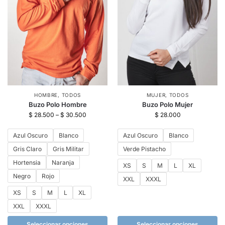
HOMBRE
,
TODOS
MUJER
,
TODOS
Buzo Polo Hombre
Buzo Polo Mujer
$
28.500
–
$
30.500
$
28.000
Azul Oscuro
Blanco
Azul Oscuro
Blanco
Gris Claro
Gris Militar
Verde Pistacho
Hortensia
Naranja
XS
S
M
L
XL
Negro
Rojo
XXL
XXXL
XS
S
M
L
XL
XXL
XXXL
Seleccionar opciones
Seleccionar opciones