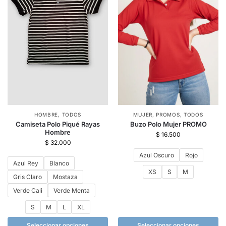
HOMBRE
,
TODOS
MUJER
,
PROMOS
,
TODOS
Camiseta Polo Piqué Rayas
Buzo Polo Mujer PROMO
Hombre
$
16.500
$
32.000
Azul Oscuro
Rojo
Azul Rey
Blanco
XS
S
M
Gris Claro
Mostaza
Verde Cali
Verde Menta
S
M
L
XL
Seleccionar opciones
Seleccionar opciones