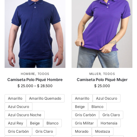
HOMBRE
,
TODOS
MUJER
,
TODOS
Camiseta Polo Piqué Hombre
Camiseta Polo Piqué Mujer
$
25.000
–
$
28.500
$
25.000
Amarillo
Amarillo Quemado
Amarillo
Azul Oscuro
Azul Oscuro
Beige
Blanco
Azul Oscuro Noche
Gris Carbón
Gris Claro
Azul Rey
Beige
Blanco
Gris Militar
Hortensia
Gris Carbón
Gris Claro
Morado
Mostaza