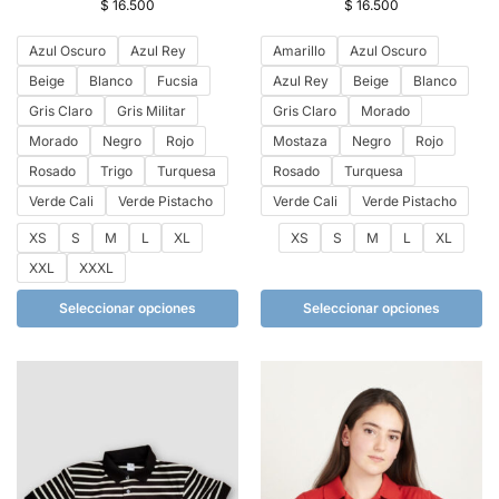
$
16.500
$
16.500
Azul Oscuro
Azul Rey
Amarillo
Azul Oscuro
Beige
Blanco
Fucsia
Azul Rey
Beige
Blanco
Gris Claro
Gris Militar
Gris Claro
Morado
Morado
Negro
Rojo
Mostaza
Negro
Rojo
Rosado
Trigo
Turquesa
Rosado
Turquesa
Verde Cali
Verde Pistacho
Verde Cali
Verde Pistacho
XS
S
M
L
XL
XS
S
M
L
XL
XXL
XXXL
Seleccionar opciones
Seleccionar opciones