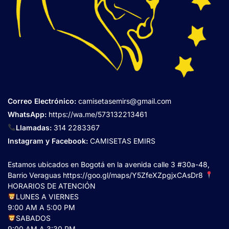
Correo Electrónico
:
camisetasemirs@gmail.com
WhatsApp:
https://wa.me/573132213461
Llamadas:
314 2283367
Instagram y Facebook:
CAMISETAS EMIRS
Estamos ubicados en Bogotá en la avenida calle 3 #30a-48,
Barrio Veraguas
https://goo.gl/maps/Y5ZfeXZpgjxCAsDr8
HORARIOS DE ATENCIÓN
LUNES A VIERNES
9:00 AM A 5:00 PM
SABADOS
9:00 AM A 3:30 PM