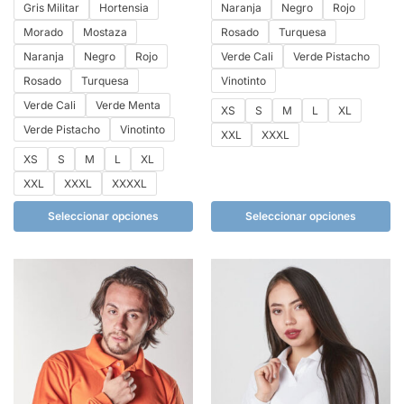
Gris Militar
Hortensia
Naranja
Negro
Rojo
Morado
Mostaza
Rosado
Turquesa
Naranja
Negro
Rojo
Verde Cali
Verde Pistacho
Rosado
Turquesa
Vinotinto
Verde Cali
Verde Menta
XS
S
M
L
XL
Verde Pistacho
Vinotinto
XXL
XXXL
XS
S
M
L
XL
XXL
XXXL
XXXXL
Seleccionar opciones
Seleccionar opciones