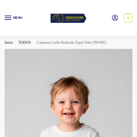
MENU
0
Inicio
TODOS
Camiseta Cuello Redondo Piqué Niño PROMO
/
/