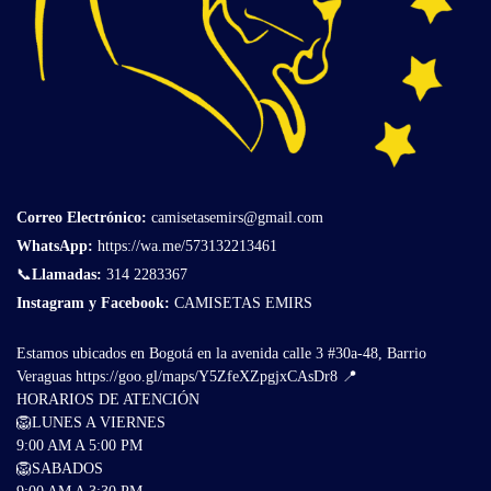
Correo Electrónico
:
camisetasemirs@gmail.com
WhatsApp:
https://wa.me/573132213461
📞
Llamadas:
314 2283367
Instagram y Facebook:
CAMISETAS EMIRS
Estamos ubicados en Bogotá en la avenida calle 3 #30a-48, Barrio
Veraguas
https://goo.gl/maps/Y5ZfeXZpgjxCAsDr8
📍
HORARIOS DE ATENCIÓN
🦁LUNES A VIERNES
9:00 AM A 5:00 PM
🦁SABADOS