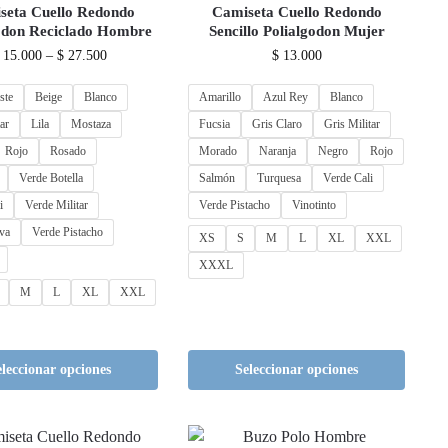
seta Cuello Redondo
Camiseta Cuello Redondo
odon Reciclado Hombre
Sencillo Polialgodon Mujer
15.000
–
$
27.500
$
13.000
ste
Beige
Blanco
Amarillo
Azul Rey
Blanco
ar
Lila
Mostaza
Fucsia
Gris Claro
Gris Militar
Rojo
Rosado
Morado
Naranja
Negro
Rojo
Verde Botella
Salmón
Turquesa
Verde Cali
i
Verde Militar
Verde Pistacho
Vinotinto
va
Verde Pistacho
XS
S
M
L
XL
XXL
XXXL
M
L
XL
XXL
eleccionar opciones
Seleccionar opciones