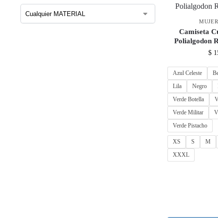
MUJE
Camiseta C
Polialgodon 
$
1
Azul Celeste
B
Lila
Negro
Verde Botella
V
Verde Militar
V
Verde Pistacho
XS
S
M
XXXL