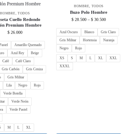
HOMBRE
,
TODOS
Buzo Polo Hombre
HOMBRE
,
TODOS
seta Cuello Redondo
$
28.500
–
$
30.500
dón Premium Hombre
Azul Oscuro
Blanco
Gris Claro
$
26.000
Gris Militar
Hortensia
Naranja
Pastel
Amarillo Quemado
Negro
Rojo
uro
Azul Rey
Beige
XS
S
M
L
XL
XXL
Café
Café Claro
XXXL
Gris Carbón
Gris Ceniza
o
Gris Militar
Lila
Negro
Rojo
Verde Botella
itar
Verde Neón
va
Verde Pastel
S
M
L
XL