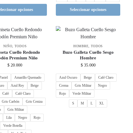
eleccionar opciones
Seleccionar opciones
NIÑO
,
TODOS
HOMBRE
,
TODOS
seta Cuello Redondo
Buzo Galleta Cuello Sesgo
odón Premium Niño
Hombre
$
20.000
$
35.000
Pastel
Amarillo Quemado
Azul Oscuro
Beige
Café Claro
uro
Azul Rey
Beige
Crema
Gris Militar
Negro
Café
Café Claro
Rojo
Verde Militar
Gris Carbón
Gris Ceniza
S
M
L
XL
o
Gris Militar
Lila
Negro
Rojo
Verde Botella