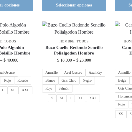
ar opciones
Seleccionar opciones
S
E
,
TODOS
HOMBRE
,
TODOS
HOM
Polo Algodón
Buzo Cuello Redondo Sencillo
Cami
Bolsillo Hombre
Polialgodon Hombre
–
$
40.000
$
18.000
–
$
23.000
zul Oscuro
Amarillo
Azul Oscuro
Azul Rey
Amarillo
Rojo
Rosado
Blanco
Gris Claro
Negro
Beige
Rojo
Salmón
Gris Clar
L
XL
XXL
Hortensia
S
M
L
XL
XXL
Rojo
XS
S