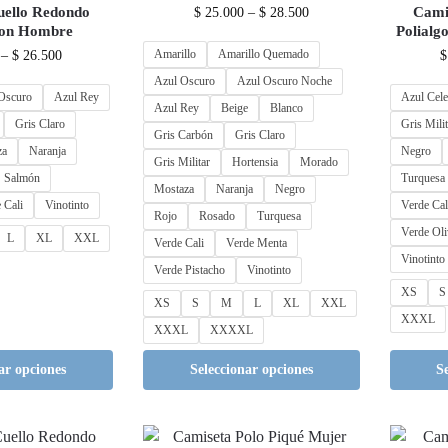
uello Redondo
Cami
$
25.000
–
$
28.500
don Hombre
Polialg
Amarillo
Amarillo Quemado
–
$
26.500
$
Azul Oscuro
Azul Oscuro Noche
Oscuro
Azul Rey
Azul Cele
Azul Rey
Beige
Blanco
Gris Claro
Gris Milit
Gris Carbón
Gris Claro
za
Naranja
Negro
Gris Militar
Hortensia
Morado
Salmón
Turquesa
Mostaza
Naranja
Negro
 Cali
Vinotinto
Verde Cal
Rojo
Rosado
Turquesa
Verde Oli
L
XL
XXL
Verde Cali
Verde Menta
Vinotinto
Verde Pistacho
Vinotinto
XS
S
XS
S
M
L
XL
XXL
XXXL
XXXL
XXXXL
ar opciones
Seleccionar opciones
S