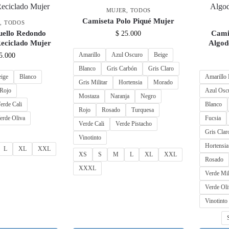
MUJER
,
TODOS
Camiseta Polo Piqué Mujer
R
,
TODOS
uello Redondo
Cami
$
25.000
Reciclado Mujer
Algo
Amarillo
Azul Oscuro
Beige
5.000
Blanco
Gris Carbón
Gris Claro
eige
Blanco
Amarillo 
Gris Militar
Hortensia
Morado
Rojo
Azul Osc
Mostaza
Naranja
Negro
erde Cali
Blanco
Rojo
Rosado
Turquesa
erde Oliva
Fucsia
Verde Cali
Verde Pistacho
Gris Clar
Vinotinto
Hortensia
L
XL
XXL
XS
S
M
L
XL
XXL
Rosado
XXXL
Verde Mil
Verde Oli
Vinotinto