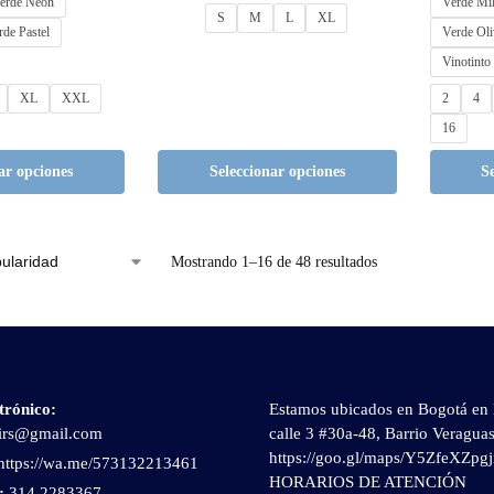
erde Neón
Verde Mil
S
M
L
XL
rde Pastel
Verde Oli
Vinotinto
XL
XXL
2
4
16
ar opciones
Seleccionar opciones
S
Mostrando 1–16 de 48 resultados
trónico
:
Estamos ubicados en Bogotá en 
irs@gmail.com
calle 3 #30a-48, Barrio Veragua
https://goo.gl/maps/Y5ZfeXZp
https://wa.me/573132213461
HORARIOS DE ATENCIÓN
:
314 2283367