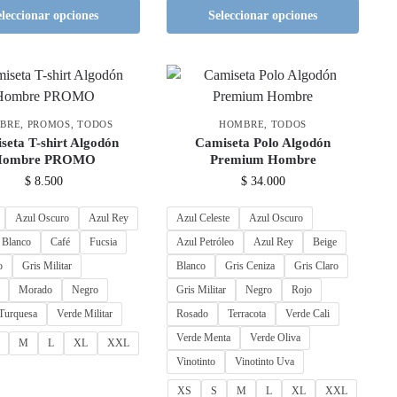
eleccionar opciones
Seleccionar opciones
BRE
,
PROMOS
,
TODOS
HOMBRE
,
TODOS
seta T-shirt Algodón
Camiseta Polo Algodón
Hombre PROMO
Premium Hombre
$
8.500
$
34.000
Azul Oscuro
Azul Rey
Azul Celeste
Azul Oscuro
Blanco
Café
Fucsia
Azul Petróleo
Azul Rey
Beige
o
Gris Militar
Blanco
Gris Ceniza
Gris Claro
Morado
Negro
Gris Militar
Negro
Rojo
Turquesa
Verde Militar
Rosado
Terracota
Verde Cali
Verde Menta
Verde Oliva
M
L
XL
XXL
Vinotinto
Vinotinto Uva
XS
S
M
L
XL
XXL