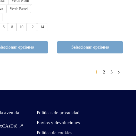
itar
Verde Neón
va
Verde Pastel
6
8
10
12
14
eleccionar opciones
Seleccionar opciones
1
2
3
la avenida
Políticas de privacidad
s
Envíos y devoluciones
gjxCAsDr8
📍
Política de cookies