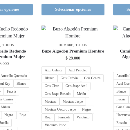
ar opciones
Seleccionar opciones
S
R
,
TODOS
HOMBRE
,
TODOS
uello Redondo
Buzo Algodón Premium Hombre
Cami
remium Mujer
Alg
$
28.000
6.000
Azul Celeste
Azul Petróleo
Amarillo Quemado
Amarillo 
Blanco
Gris Carbón
Gris Ceniza
zul Rey
Blanco
Azul Osc
Gris Claro
Gris Jaspe Azul
o
Fucsia
Blanco
Gris Jaspe Rosado
Melón
is Ceniza
Fucsia
Mostaza
Mostaza Jaspe
 Militar
Gris Clar
Mostaza Oscuro Jaspe
Negro
Negro
Rojo
Hortensia
Rojo
Terracota
Vinotinto
otella
Rosado
Vinotinto Jaspe