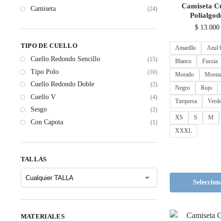
Camiseta C
Camiseta
(24)
Polialgo
$
13.000
TIPO DE CUELLO
Amarillo
Azul 
Cuello Redondo Sencillo
(15)
Blanco
Fucsia
Tipo Polo
(10)
Morado
Mosta
Cuello Redondo Doble
(2)
Negro
Rojo
Cuello V
(4)
Turquesa
Verde
Sesgo
(2)
XS
S
M
Con Capota
(1)
XXXL
TALLAS
Seleccion
MATERIALES