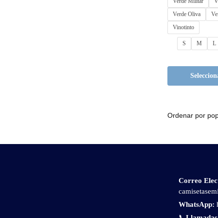
Verde Militar
V
Verde Oliva
Ve
Vinotinto
S
M
L
Seleccion
Correo Elec
camisetasem
WhatsApp:
📞
Llamadas