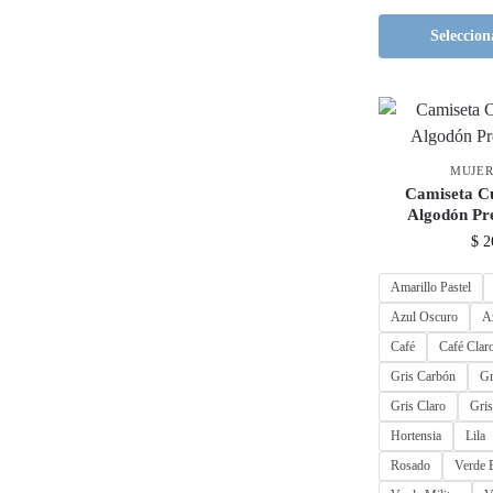
Seleccion
MUJE
Camiseta C
Algodón P
$
2
Amarillo Pastel
Azul Oscuro
A
Café
Café Clar
Gris Carbón
Gr
Gris Claro
Gris
Hortensia
Lila
Rosado
Verde B