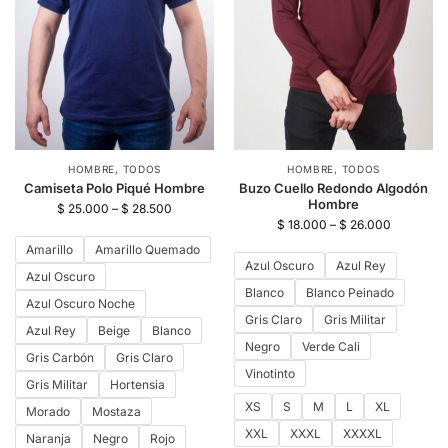
HOMBRE
,
TODOS
HOMBRE
,
TODOS
Camiseta Polo Piqué Hombre
Buzo Cuello Redondo Algodón
Hombre
$
25.000
–
$
28.500
$
18.000
–
$
26.000
Amarillo
Amarillo Quemado
Azul Oscuro
Azul Rey
Azul Oscuro
Blanco
Blanco Peinado
Azul Oscuro Noche
Gris Claro
Gris Militar
Azul Rey
Beige
Blanco
Negro
Verde Cali
Gris Carbón
Gris Claro
Vinotinto
Gris Militar
Hortensia
XS
S
M
L
XL
Morado
Mostaza
XXL
XXXL
XXXXL
Naranja
Negro
Rojo