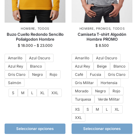
HOMBRE
,
TODOS
HOMBRE
,
PROMOS
,
TODOS
Buzo Cuello Redondo Sencillo
Camiseta T-shirt Algodón
Polialgodon Hombre
Hombre PROMO
$
18.000
–
$
23.000
$
8.500
Amarillo
Azul Oscuro
Amarillo
Azul Oscuro
Azul Rey
Blanco
Azul Rey
Beige
Blanco
Gris Claro
Negro
Rojo
Café
Fucsia
Gris Claro
Salmón
Gris Militar
Hortensia
Morado
Negro
Rojo
S
M
L
XL
XXL
Turquesa
Verde Militar
XS
S
M
L
XL
XXL
Seleccionar opciones
Seleccionar opciones