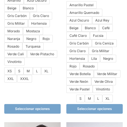
Amarillo
Azul Oscuro
Amarillo Pastel
Beige
Blanco
Amarillo Quemado
Gris Carbón
Gris Claro
Azul Oscuro
Azul Rey
Gris Militar
Hortensia
Beige
Blanco
Café
Morado
Mostaza
Café Claro
Fucsia
Naranja
Negro
Rojo
Gris Carbón
Gris Ceniza
Rosado
Turquesa
Gris Claro
Gris Militar
Verde Cali
Verde Pistacho
Hortensia
Lila
Negro
Vinotinto
Rojo
Rosado
XS
S
M
L
XL
Verde Botella
Verde Militar
XXL
XXXL
Verde Neón
Verde Oliva
Verde Pastel
Vinotinto
S
M
L
XL
Seleccionar opciones
Seleccionar opciones