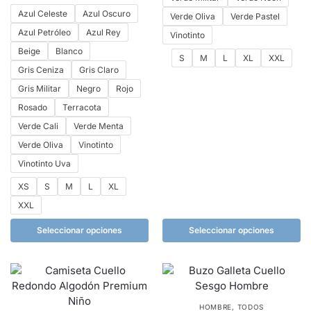
Azul Celeste
Azul Oscuro
Verde Oliva
Verde Pastel
Azul Petróleo
Azul Rey
Vinotinto
Beige
Blanco
S
M
L
XL
XXL
Gris Ceniza
Gris Claro
Gris Militar
Negro
Rojo
Rosado
Terracota
Verde Cali
Verde Menta
Verde Oliva
Vinotinto
Vinotinto Uva
XS
S
M
L
XL
XXL
Seleccionar opciones
Seleccionar opciones
HOMBRE
,
TODOS