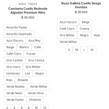
Buzo Galleta Cuello Sesgo
NIÑO
,
TODOS
Hombre
Camiseta Cuello Redondo
$
35.000
Algodón Premium Niño
$
20.000
Azul Oscuro
Beige
Amarillo Pastel
Café Claro
Crema
Amarillo Quemado
Gris Militar
Negro
Rojo
Azul Oscuro
Azul Rey
Verde Militar
Beige
Blanco
Café
S
M
L
XL
Café Claro
Fucsia
Gris Carbón
Gris Ceniza
Gris Claro
Gris Militar
Hortensia
Lila
Negro
Rojo
Rosado
Verde Botella
Verde Militar
Verde Neón
Verde Oliva
Verde Pastel
Vinotinto
2
4
6
8
10
12