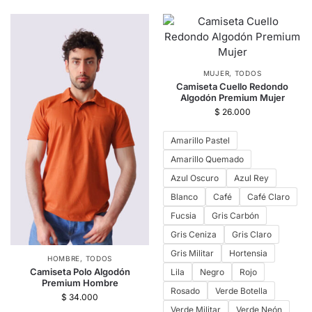
MUJER
,
TODOS
Camiseta Cuello Redondo
Algodón Premium Mujer
$
26.000
Amarillo Pastel
Amarillo Quemado
Azul Oscuro
Azul Rey
Blanco
Café
Café Claro
Fucsia
Gris Carbón
Gris Ceniza
Gris Claro
Gris Militar
Hortensia
HOMBRE
,
TODOS
Camiseta Polo Algodón
Lila
Negro
Rojo
Premium Hombre
Rosado
Verde Botella
$
34.000
Verde Militar
Verde Neón