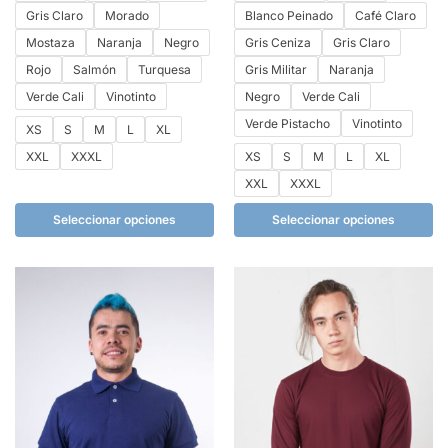
Gris Claro
Morado
Blanco Peinado
Café Claro
Mostaza
Naranja
Negro
Gris Ceniza
Gris Claro
Rojo
Salmón
Turquesa
Gris Militar
Naranja
Verde Cali
Vinotinto
Negro
Verde Cali
Verde Pistacho
Vinotinto
XS
S
M
L
XL
XXL
XXXL
XS
S
M
L
XL
XXL
XXXL
Seleccionar opciones
Seleccionar opciones