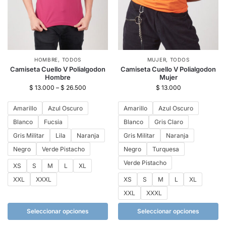
HOMBRE
,
TODOS
MUJER
,
TODOS
Camiseta Cuello V Polialgodon
Camiseta Cuello V Polialgodon
Hombre
Mujer
$
13.000
–
$
26.500
$
13.000
Amarillo
Azul Oscuro
Amarillo
Azul Oscuro
Blanco
Fucsia
Blanco
Gris Claro
Gris Militar
Lila
Naranja
Gris Militar
Naranja
Negro
Verde Pistacho
Negro
Turquesa
Verde Pistacho
XS
S
M
L
XL
XXL
XXXL
XS
S
M
L
XL
XXL
XXXL
Seleccionar opciones
Seleccionar opciones