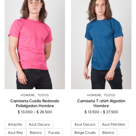
HOMBRE
,
TODOS
HOMBRE
,
TODOS
Camiseta Cuello Redondo
Camiseta T-shirt Algodón
Polialgodon Hombre
Hombre
$
13.000
–
$
26.500
$
13.500
–
$
27.500
Amarillo
Azul Oscuro
Azul Oscuro
Azul Petróleo
Azul Rey
Blanco
Fucsia
Beige Crudo
Blanco