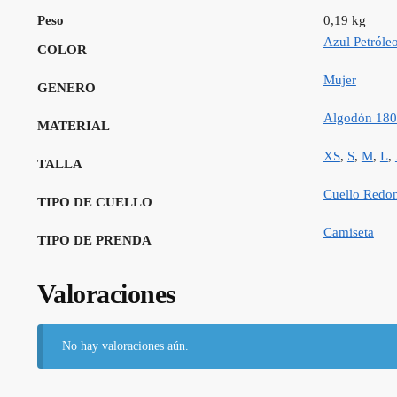
Peso
0,19 kg
Azul Petróle
COLOR
Mujer
GENERO
Algodón 180
MATERIAL
XS
,
S
,
M
,
L
,
TALLA
Cuello Redon
TIPO DE CUELLO
Camiseta
TIPO DE PRENDA
Valoraciones
No hay valoraciones aún.