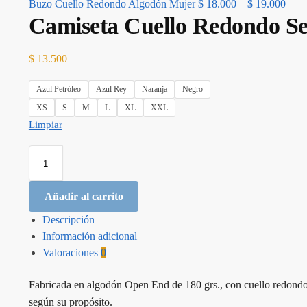
Buzo Cuello Redondo Algodón Mujer
$
18.000
–
$
19.000
Camiseta Cuello Redondo Se
$
13.500
Azul Petróleo
Azul Rey
Naranja
Negro
XS
S
M
L
XL
XXL
Limpiar
Añadir al carrito
Descripción
Información adicional
Valoraciones
0
Fabricada en algodón Open End de 180 grs., con cuello redondo.
según su propósito.