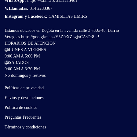
WhatsApp:
https://wa.me/573132213461
📞
Llamadas:
314 2283367
Instagram y Facebook:
CAMISETAS EMIRS
Estamos ubicados en Bogotá en la avenida calle 3 #30a-48, Barrio
Veraguas
https://goo.gl/maps/Y5ZfeXZpgjxCAsDr8
📍
HORARIOS DE ATENCIÓN
🦁LUNES A VIERNES
9:00 AM A 5:00 PM
🦁SABADOS
9:00 AM A 3:30 PM
No domingos y festivos
Políticas de privacidad
Envíos y devoluciones
Política de cookies
Preguntas Frecuentes
Términos y condiciones