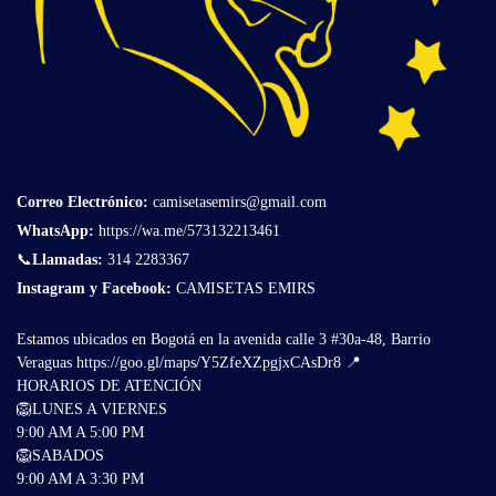
Correo Electrónico
:
camisetasemirs@gmail.com
WhatsApp:
https://wa.me/573132213461
📞
Llamadas:
314 2283367
Instagram y Facebook:
CAMISETAS EMIRS
Estamos ubicados en Bogotá en la avenida calle 3 #30a-48, Barrio
Veraguas
https://goo.gl/maps/Y5ZfeXZpgjxCAsDr8
📍
HORARIOS DE ATENCIÓN
🦁LUNES A VIERNES
9:00 AM A 5:00 PM
🦁SABADOS
9:00 AM A 3:30 PM