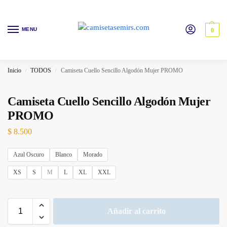
MENU
0
Inicio
TODOS
Camiseta Cuello Sencillo Algodón Mujer PROMO
/
/
Camiseta Cuello Sencillo Algodón Mujer
PROMO
$
8.500
Azul Oscuro
Blanco
Morado
XS
S
M
L
XL
XXL
Añadir al carrito