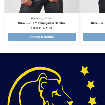
HOMBRE
,
TODOS
Buzo Cuello V Polialgodon Hombre
Buzo Cuel
$
18.000
–
$
23.000
Seleccionar opciones