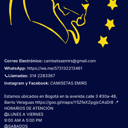
Correo Electrónico
:
camisetasemirs@gmail.com
WhatsApp:
https://wa.me/573132213461
📞
Llamadas:
314 2283367
Instagram y Facebook:
CAMISETAS EMIRS
Estamos ubicados en Bogotá en la avenida calle 3 #30a-48,
Barrio Veraguas
https://goo.gl/maps/Y5ZfeXZpgjxCAsDr8
📍
HORARIOS DE ATENCIÓN
🦁LUNES A VIERNES
9:00 AM A 5:00 PM
🦁SABADOS