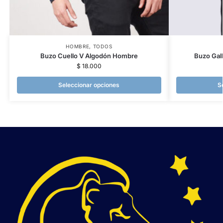
HOMBRE
,
TODOS
Buzo Cuello V Algodón Hombre
Buzo Gal
$
18.000
Seleccionar opciones
S