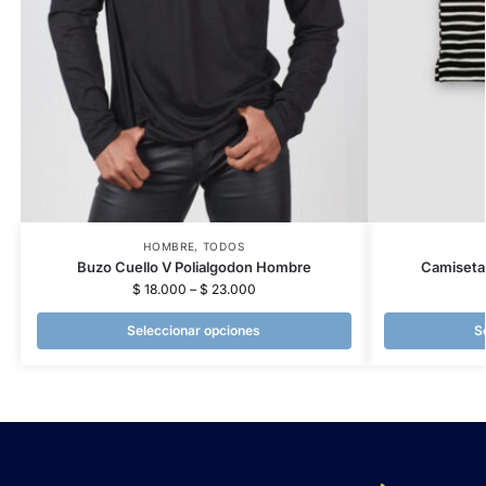
HOMBRE
,
TODOS
Buzo Cuello V Polialgodon Hombre
Camiseta
$
18.000
–
$
23.000
Seleccionar opciones
S