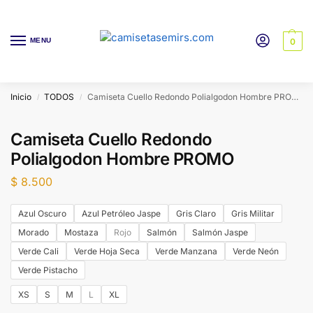
MENU
0
Inicio
TODOS
Camiseta Cuello Redondo Polialgodon Hombre PROMO
/
/
Camiseta Cuello Redondo
Polialgodon Hombre PROMO
$
8.500
Azul Oscuro
Azul Petróleo Jaspe
Gris Claro
Gris Militar
Morado
Mostaza
Rojo
Salmón
Salmón Jaspe
Verde Cali
Verde Hoja Seca
Verde Manzana
Verde Neón
Verde Pistacho
XS
S
M
L
XL